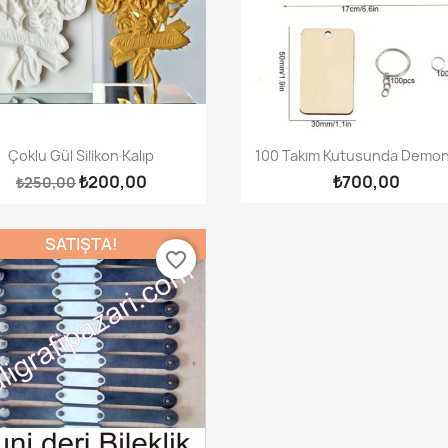
Hızlı Görünüm
Hızlı Görünüm


Çoklu Gül Silikon Kalıp
100 Takım Kutusunda Demont
₺200,00
₺700,00
₺250,00
SATIŞTA!
favorite_border