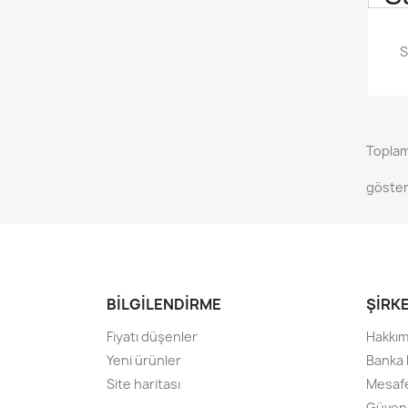
S
Toplam
göster
BİLGİLENDİRME
ŞİRK
Fiyatı düşenler
Hakkım
Yeni ürünler
Banka 
Site haritası
Mesafe
Güven