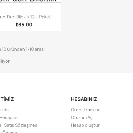
Hızlı Görünüm

uni Deri Bileklik 12 Li Paket
₺35,00
 10 üründen 1-10 arası
iliyor
ETİMİZ
HESABINIZ
ızda
Order tracking
Hesapları
Oturum Aç
li Satış Sözleşmesi
Hesap oluştur
li Ödeme