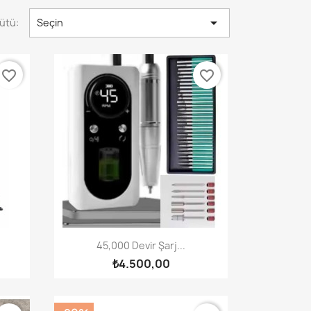

ütü:
Seçin
favorite_border
favorite_border
Hızlı Görünüm

45,000 Devir Şarj...
₺4.500,00