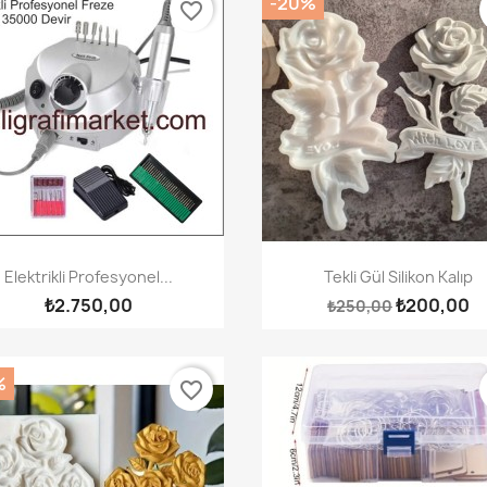
-20%
favorite_border
Hızlı Görünüm
Hızlı Görünüm


Elektrikli Profesyonel...
Tekli Gül Silikon Kalıp
₺2.750,00
₺200,00
₺250,00
%
favorite_border