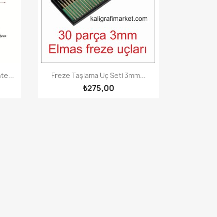
Hızlı Görünüm

e...
Freze Taşlama Uç Seti 3mm...
₺275,00