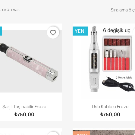
t ürün var.
Sıralama ölç
YENI
favorite_border
Hızlı Görünüm
Hızlı Görünüm


Şarjlı Taşınabilir Freze
Usb Kablolu Freze
₺750,00
₺750,00