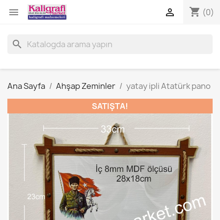
shopping_cart


(0)
search
Ana Sayfa
Ahşap Zeminler
yatay ipli Atatürk pano
SATIŞTA!