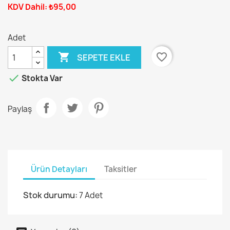
KDV Dahil: ₺95,00
Adet

favorite_border
SEPETE EKLE

Stokta Var
Paylaş
Ürün Detayları
Taksitler
Stok durumu:
7 Adet