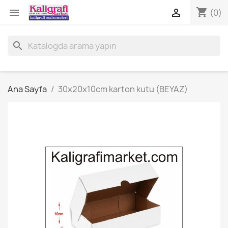
shopping_cart


(0)
search
Ana Sayfa
30x20x10cm karton kutu (BEYAZ)