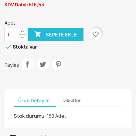
KDV Dahil: ₺16,63
Adet

favorite_border
SEPETE EKLE

Stokta Var
Paylaş
Ürün Detayları
Taksitler
Stok durumu:
150 Adet