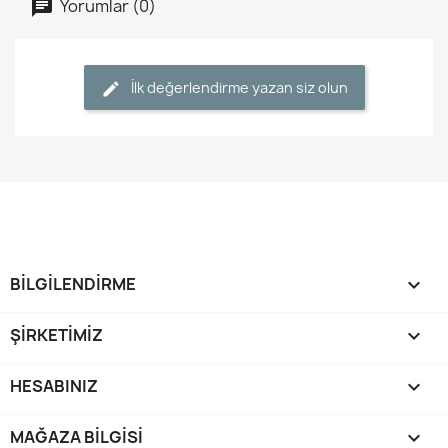
Yorumlar (0)
İlk değerlendirme yazan siz olun
BİLGİLENDİRME

ŞİRKETİMİZ

HESABINIZ

MAĞAZA BILGISI
keyboard_arrow_down