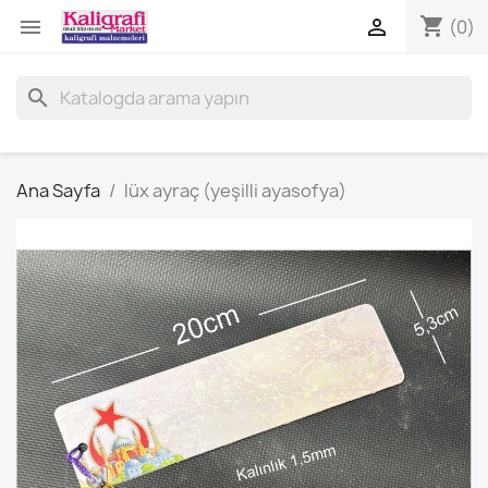
shopping_cart


(0)
search
Ana Sayfa
lüx ayraç (yeşilli ayasofya)