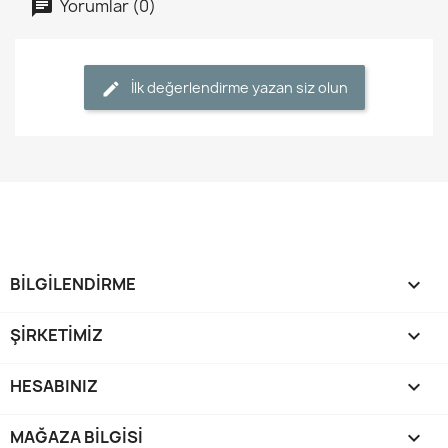
Yorumlar (0)
İlk değerlendirme yazan siz olun
BİLGİLENDİRME

ŞİRKETİMİZ

HESABINIZ

MAĞAZA BILGISI
keyboard_arrow_down