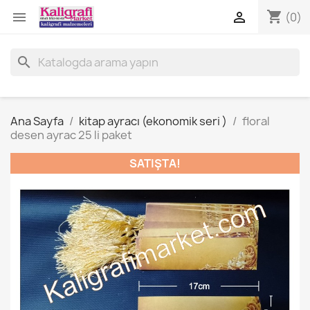
shopping_cart


(0)
search
Ana Sayfa
kitap ayracı (ekonomik seri )
floral
desen ayrac 25 li paket
SATIŞTA!