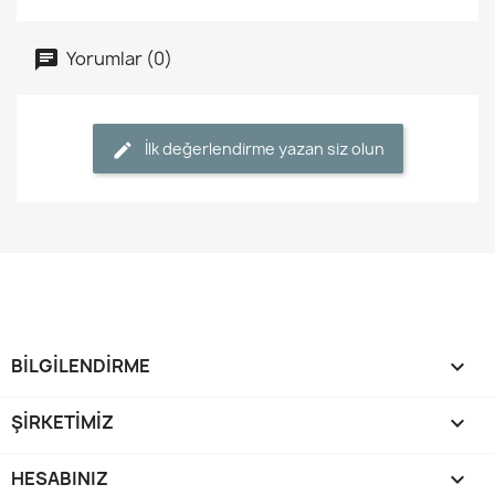
Yorumlar (0)
İlk değerlendirme yazan siz olun
BİLGİLENDİRME

ŞİRKETİMİZ

HESABINIZ
