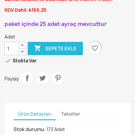
KDV Dahil: ₺166,25
paket içinde 25 adet ayraç mevcuttur
Adet

favorite_border
SEPETE EKLE

Stokta Var
Paylaş
Ürün Detayları
Taksitler
Stok durumu:
173 Adet