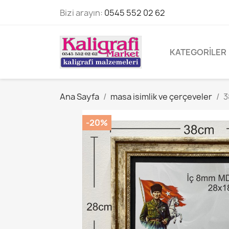
Bizi arayın:
0545 552 02 62
KATEGORILER
Ana Sayfa
masa isimlik ve çerçeveler
3
-20%