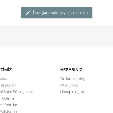
İlk değerlendirme yazan siz olun
ETİMİZ
HESABINIZ
ızda
Order tracking
Hesapları
Oturum Aç
li Satış Sözleşmesi
Hesap oluştur
li Ödeme
t Koşulları
 Politikamız