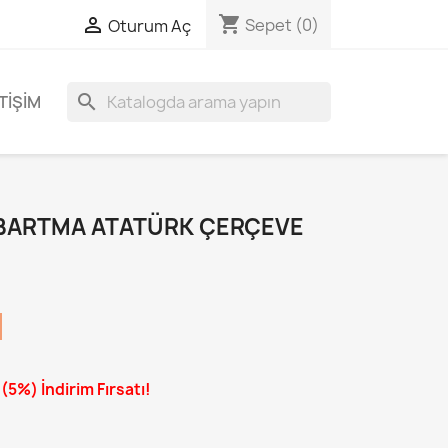
shopping_cart

Sepet
(0)
Oturum Aç
search
TIŞIM
BARTMA ATATÜRK ÇERÇEVE
e
(5%)
İndirim Fırsatı!