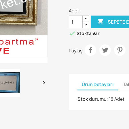
Adet

SEPETE 

Stokta Var
Paylaş

Ürün Detayları
Ta
Stok durumu:
16 Adet