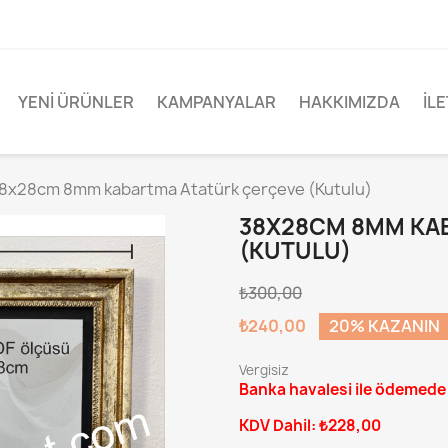
YENI ÜRÜNLER
KAMPANYALAR
HAKKIMIZDA
İLE
8x28cm 8mm kabartma Atatürk çerçeve (Kutulu)
38X28CM 8MM KA
(KUTULU)
₺300,00
₺240,00
20% KAZANIN
Vergisiz
Banka havalesi ile ödemed
KDV Dahil: ₺228,00